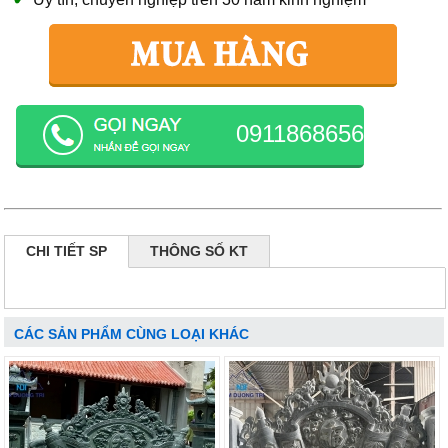
0911868656
CHI TIẾT SP
THÔNG SỐ KT
CÁC SẢN PHẨM CÙNG LOẠI KHÁC