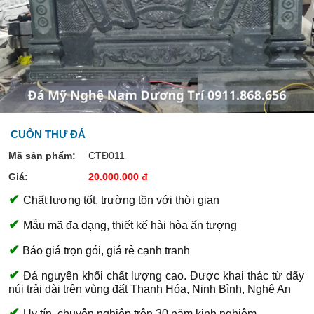
CUỐN THƯ ĐÁ
Mã sản phẩm:
CTĐ011
Giá:
20.000.000 đ
✔
Chất lượng tốt, trường tồn với thời gian
✔
Mẫu mã đa dạng, thiết kế hài hòa ấn tượng
✔
Báo giá trọn gói, giá rẻ cạnh tranh
✔
Đá nguyên khối chất lượng cao. Được khai thác từ dãy
núi trải dài trên vùng đất Thanh Hóa, Ninh Bình, Nghệ An
✔
Uy tín, chuyên nghiệp trên 30 năm kinh nghiệm