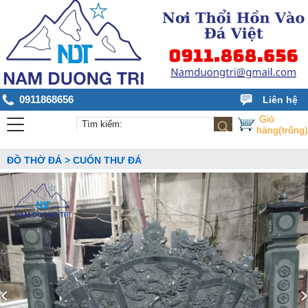
0911868656
Liên hệ
Giỏ
hàng(trống)
ĐỒ THỜ ĐÁ > CUỐN THƯ ĐÁ