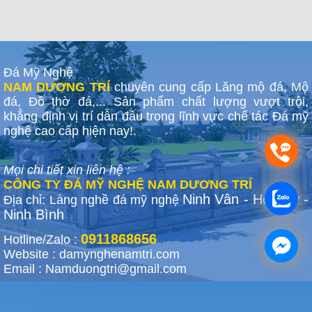
Đá Mỹ Nghệ
NAM DƯƠNG TRÍ
chuyên cung cấp Lăng mộ đá, Mộ
đá, Đồ thờ đá,... Sản phẩm chất lượng vượt trội,
khẳng định vị trí dẫn đầu trong lĩnh vực chế tác Đá mỹ
nghệ cao cấp hiện nay!.
Mọi chi tiết xin liên hệ :
CÔNG TY ĐÁ MỸ NGHỆ NAM DƯƠNG TRÍ
Ninh Vân - Hoa Lư -
Địa chỉ: Làng nghề đá mỹ nghệ
Ninh Bình
0911868656
Hotline/Zalo :
Website : damynghenamtri.com
Email : Namduongtri@gmail.com