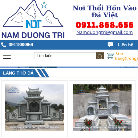
0911868656
Liên hệ
Giỏ
hàng(trống)
LĂNG THỜ ĐÁ