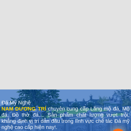
Đá Mỹ Nghệ
NAM DƯƠNG TRÍ
chuyên cung cấp Lăng mộ đá, Mộ
đá, Đồ thờ đá,... Sản phẩm chất lượng vượt trội,
khẳng định vị trí dẫn đầu trong lĩnh vực chế tác Đá mỹ
nghệ cao cấp hiện nay!.