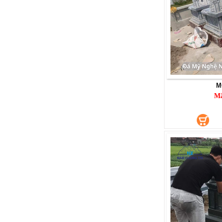
M
M
CỔNG ĐÁ
Mã SP: CĐ025
360.000.000 đ