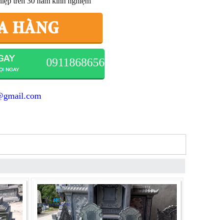
hiệp trên 30 năm kinh nghiệm
0911868656
@gmail.com