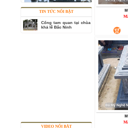
M
TIN TỨC NỔI BẬT
M
Cổng tam quan tại chùa
khả lễ Bắc Ninh
CỔNG ĐÁ
Mã SP: CĐ024
310.000.000 đ
M
M
VIDEO NỔI BẬT