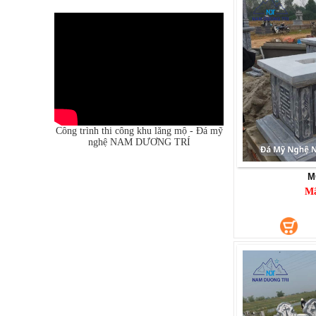
Công trình thi công khu lăng mộ - Đá mỹ
nghệ NAM DƯƠNG TRÍ
M
M
CỔNG ĐÁ
Mã SP: CĐ026
190.000.000 đ