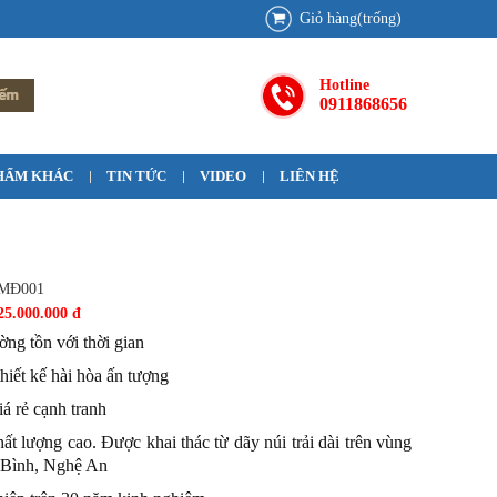
Giỏ hàng(trống)
Hotline
0911868656
HẨM KHÁC
TIN TỨC
VIDEO
LIÊN HỆ
MĐ001
25.000.000 đ
ờng tồn với thời gian
hiết kế hài hòa ấn tượng
iá rẻ cạnh tranh
t lượng cao. Được khai thác từ dãy núi trải dài trên vùng
 Bình, Nghệ An