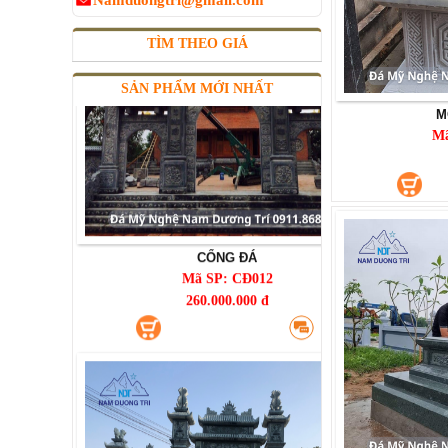
Namduongtri@gmail.com
TÌM THEO GIÁ
SẢN PHẨM MỚI NHẤT
M
M
CỔNG ĐÁ
Mã SP: CĐ012
260.000.000 đ