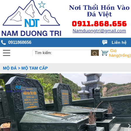
0911868656
Liên hệ
Giỏ
hàng(trống)
MỘ ĐÁ > MỘ TAM CẤP