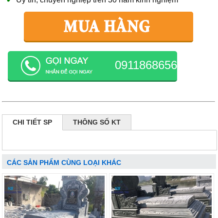
0911868656
CHI TIẾT SP
THÔNG SỐ KT
CÁC SẢN PHẨM CÙNG LOẠI KHÁC