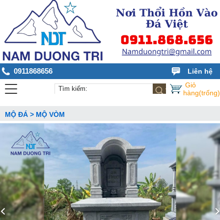
0911868656
Liên hệ
Giỏ
hàng(trống)
MỘ ĐÁ > MỘ VÒM