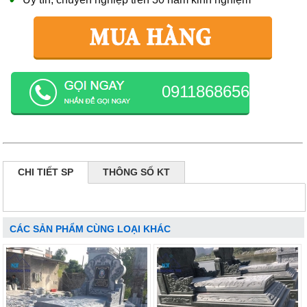
0911868656
CHI TIẾT SP
THÔNG SỐ KT
CÁC SẢN PHẨM CÙNG LOẠI KHÁC